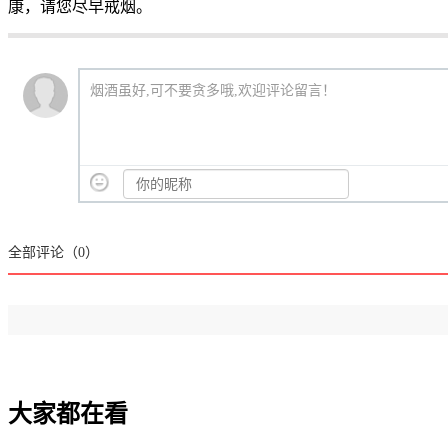
康，请您尽早戒烟。
烟酒虽好,可不要贪多哦,欢迎评论留言！
全部评论（
0
）
大家都在看