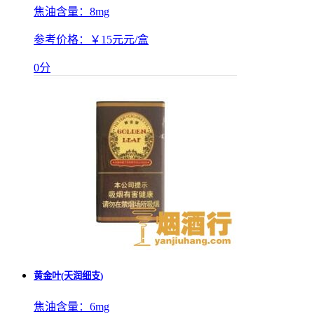
焦油含量：
8mg
参考价格：
￥15元元/盒
0分
黄金叶(天润细支)
焦油含量：
6mg