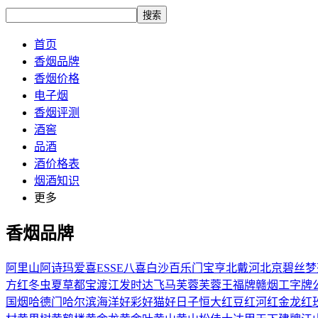
搜索
首页
香烟品牌
香烟价格
电子烟
香烟评测
酒窖
品酒
酒价格表
烟酒知识
更多
香烟品牌
阿里山
阿诗玛
爱喜ESSE
八喜
白沙
百乐门
宝亨
北戴河
北京
碧丝梦
方红
冬虫夏草
都宝
渡江
发时达
飞马
芙蓉
芙蓉王
福牌
赣烟
工字牌
国烟
哈德门
哈尔滨
海洋
好彩
好猫
好日子
恒大
红豆
红河
红金龙
红