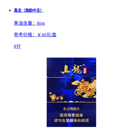
真龙（海韵中支）
焦油含量：
8mg
参考价格：
￥40元/盒
8分