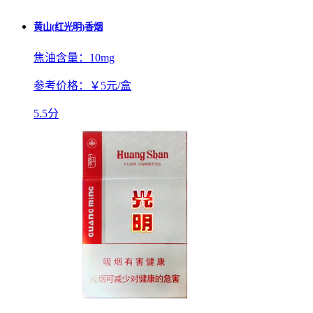
黄山(红光明)香烟
焦油含量：
10mg
参考价格：
￥5元/盒
5.5分