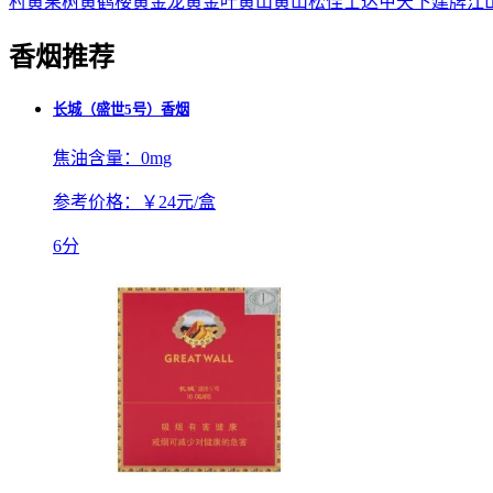
村
黄果树
黄鹤楼
黄金龙
黄金叶
黄山
黄山松
佳士达
甲天下
建牌
江
香烟推荐
长城（盛世5号）香烟
焦油含量：
0mg
参考价格：
￥24元/盒
6分