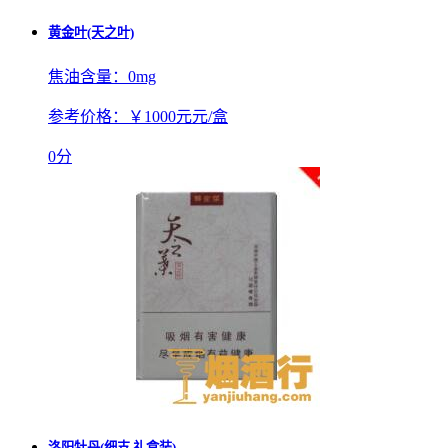
黄金叶(天之叶)
焦油含量：
0mg
参考价格：
￥1000元元/盒
0分
洛阳牡丹(细支 礼盒装)