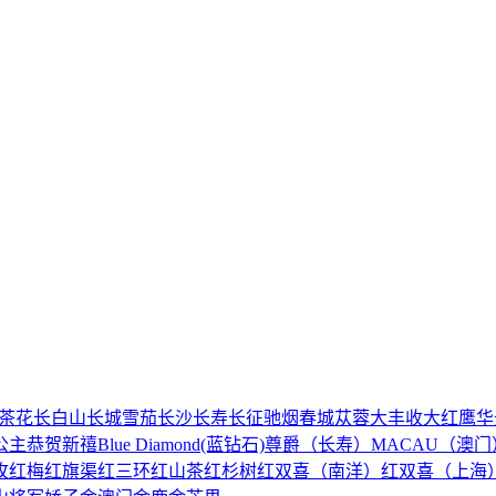
茶花
长白山
长城雪茄
长沙
长寿
长征
驰烟
春城
苁蓉
大丰收
大红鹰
华
公主
恭贺新禧
Blue Diamond(蓝钻石)
尊爵（长寿）
MACAU（澳门
玫
红梅
红旗渠
红三环
红山茶
红杉树
红双喜（南洋）
红双喜（上海