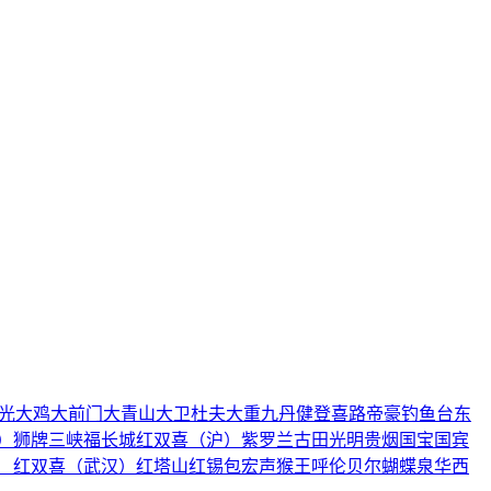
光
大鸡
大前门
大青山
大卫杜夫
大重九
丹健
登喜路
帝豪
钓鱼台
东
）
狮牌
三峡
福
长城
红双喜（沪）
紫罗兰
古田
光明
贵烟
国宝
国宾
）
红双喜（武汉）
红塔山
红锡包
宏声
猴王
呼伦贝尔
蝴蝶泉
华西