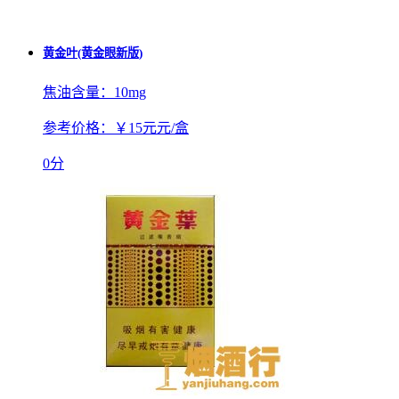
黄金叶(黄金眼新版)
焦油含量：
10mg
参考价格：
￥15元元/盒
0分