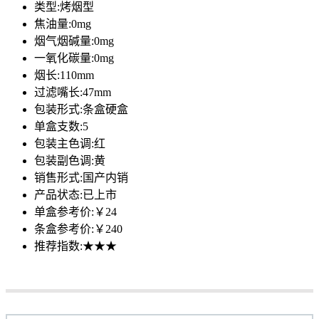
类型:
烤烟型
焦油量:
0mg
烟气烟碱量:
0mg
一氧化碳量:
0mg
烟长:
110mm
过滤嘴长:
47mm
包装形式:
条盒硬盒
单盒支数:
5
包装主色调:
红
包装副色调:
黄
销售形式:
国产内销
产品状态:
已上市
单盒参考价:
￥24
条盒参考价:
￥240
推荐指数:
★★★